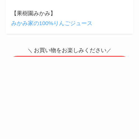
【果樹園みかみ】
みかみ家の100%りんごジュース
お買い物をお楽しみください
＼
／
たがしら酒店のＷＥＢショップはこち
らです
幻の「虎マッコルリ」お取扱い希望の
料飲店様へ