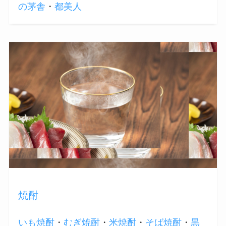
の茅舎
・
都美人
焼酎
いも焼酎
・
むぎ焼酎
・
米焼酎
・
そば焼酎
・
黒