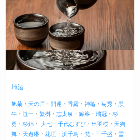
地酒
旭菊
・
天の戸
・
開運
・
香露
・
神亀
・
菊秀
・
黒
牛
・
笹一
・
繁桝
・
志太泉
・
篠峯
・
瑞冠
・
杉
勇
・
杉錦
・
大七
・
千代むすび
・
出羽桜
・
天狗
舞
・
天遊琳
・
花垣
・
浜千鳥
・
梵
・
三千盛
・
雪